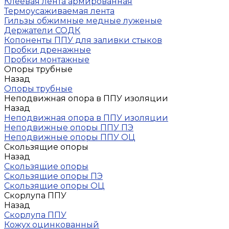
Клеевая лента армированная
Термоусаживаемая лента
Гильзы обжимные медные луженые
Держатели СОДК
Копоненты ППУ для заливки стыков
Пробки дренажные
Пробки монтажные
Опоры трубные
Назад
Опоры трубные
Неподвижная опора в ППУ изоляции
Назад
Неподвижная опора в ППУ изоляции
Неподвижные опоры ППУ ПЭ
Неподвижные опоры ППУ ОЦ
Скользящие опоры
Назад
Скользящие опоры
Скользящие опоры ПЭ
Скользящие опоры ОЦ
Скорлупа ППУ
Назад
Скорлупа ППУ
Кожух оцинкованный