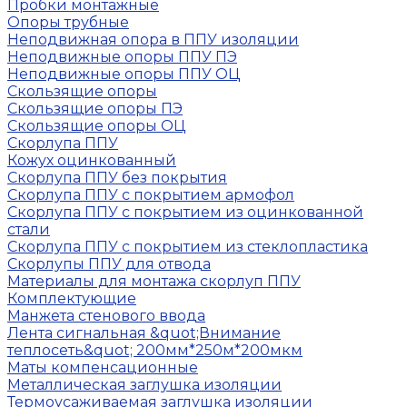
Пробки монтажные
Опоры трубные
Неподвижная опора в ППУ изоляции
Неподвижные опоры ППУ ПЭ
Неподвижные опоры ППУ ОЦ
Скользящие опоры
Скользящие опоры ПЭ
Скользящие опоры ОЦ
Скорлупа ППУ
Кожух оцинкованный
Скорлупа ППУ без покрытия
Скорлупа ППУ с покрытием армофол
Скорлупа ППУ с покрытием из оцинкованной
стали
Скорлупа ППУ с покрытием из стеклопластика
Скорлупы ППУ для отвода
Материалы для монтажа скорлуп ППУ
Комплектующие
Манжета стенового ввода
Лента сигнальная &quot;Внимание
теплосеть&quot; 200мм*250м*200мкм
Маты компенсационные
Металлическая заглушка изоляции
Термоусаживаемая заглушка изоляции