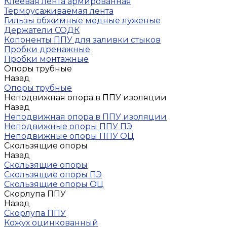
Клеевая лента армированная
Термоусаживаемая лента
Гильзы обжимные медные луженые
Держатели СОДК
Копоненты ППУ для заливки стыков
Пробки дренажные
Пробки монтажные
Опоры трубные
Назад
Опоры трубные
Неподвижная опора в ППУ изоляции
Назад
Неподвижная опора в ППУ изоляции
Неподвижные опоры ППУ ПЭ
Неподвижные опоры ППУ ОЦ
Скользящие опоры
Назад
Скользящие опоры
Скользящие опоры ПЭ
Скользящие опоры ОЦ
Скорлупа ППУ
Назад
Скорлупа ППУ
Кожух оцинкованный