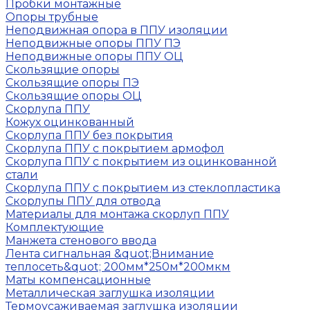
Пробки монтажные
Опоры трубные
Неподвижная опора в ППУ изоляции
Неподвижные опоры ППУ ПЭ
Неподвижные опоры ППУ ОЦ
Скользящие опоры
Скользящие опоры ПЭ
Скользящие опоры ОЦ
Скорлупа ППУ
Кожух оцинкованный
Скорлупа ППУ без покрытия
Скорлупа ППУ с покрытием армофол
Скорлупа ППУ с покрытием из оцинкованной
стали
Скорлупа ППУ с покрытием из стеклопластика
Скорлупы ППУ для отвода
Материалы для монтажа скорлуп ППУ
Комплектующие
Манжета стенового ввода
Лента сигнальная &quot;Внимание
теплосеть&quot; 200мм*250м*200мкм
Маты компенсационные
Металлическая заглушка изоляции
Термоусаживаемая заглушка изоляции