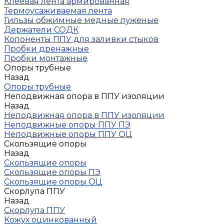
Клеевая лента армированная
Термоусаживаемая лента
Гильзы обжимные медные луженые
Держатели СОДК
Копоненты ППУ для заливки стыков
Пробки дренажные
Пробки монтажные
Опоры трубные
Назад
Опоры трубные
Неподвижная опора в ППУ изоляции
Назад
Неподвижная опора в ППУ изоляции
Неподвижные опоры ППУ ПЭ
Неподвижные опоры ППУ ОЦ
Скользящие опоры
Назад
Скользящие опоры
Скользящие опоры ПЭ
Скользящие опоры ОЦ
Скорлупа ППУ
Назад
Скорлупа ППУ
Кожух оцинкованный