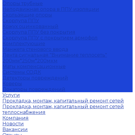
Опоры трубные
Неподвижная опора в ППУ изоляции
Скользящие опоры
Скорлупа ППУ
Кожух оцинкованный
Скорлупа ППУ без покрытия
Скорлупа ППУ с покрытием армофол
Комплектующие
Манжета стенового ввода
Лента сигнальная "Внимание теплосеть"
200мм*250м*200мкм
Маты компенсационные
Системы СОДК
Детекторы повреждений
Коверы
Локаторы повреждений
Услуги
Прокладка, монтаж, капитальный ремонт сетей
Прокладка, монтаж, капитальный ремонт сетей
теплоснабжения
Компания
Новости
Вакансии