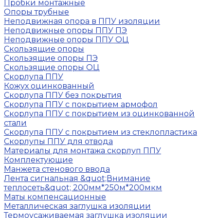
Пробки монтажные
Опоры трубные
Неподвижная опора в ППУ изоляции
Неподвижные опоры ППУ ПЭ
Неподвижные опоры ППУ ОЦ
Скользящие опоры
Скользящие опоры ПЭ
Скользящие опоры ОЦ
Скорлупа ППУ
Кожух оцинкованный
Скорлупа ППУ без покрытия
Скорлупа ППУ с покрытием армофол
Скорлупа ППУ с покрытием из оцинкованной
стали
Скорлупа ППУ с покрытием из стеклопластика
Скорлупы ППУ для отвода
Материалы для монтажа скорлуп ППУ
Комплектующие
Манжета стенового ввода
Лента сигнальная &quot;Внимание
теплосеть&quot; 200мм*250м*200мкм
Маты компенсационные
Металлическая заглушка изоляции
Термоусаживаемая заглушка изоляции