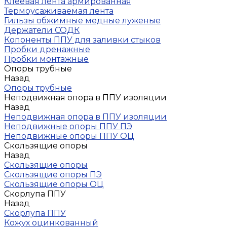
Клеевая лента армированная
Термоусаживаемая лента
Гильзы обжимные медные луженые
Держатели СОДК
Копоненты ППУ для заливки стыков
Пробки дренажные
Пробки монтажные
Опоры трубные
Назад
Опоры трубные
Неподвижная опора в ППУ изоляции
Назад
Неподвижная опора в ППУ изоляции
Неподвижные опоры ППУ ПЭ
Неподвижные опоры ППУ ОЦ
Скользящие опоры
Назад
Скользящие опоры
Скользящие опоры ПЭ
Скользящие опоры ОЦ
Скорлупа ППУ
Назад
Скорлупа ППУ
Кожух оцинкованный